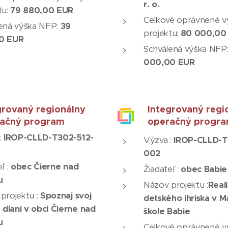
r. o.
tu:
79 880,00 EUR
Celkové oprávnené v
ená výška NFP:
39
projektu:
80 000,00
0 EUR
Schválená výška NFP
000,00 EUR
grovaný regionálny
Integrovaný regi
ačný program
operačný progr
:
IROP-CLLD-T302-512-
Výzva :
IROP-CLLD-T
002
ľ :
obec Čierne nad
Žiadateľ :
obec Babie
u
Názov projektu :
Real
projektu :
Spoznaj svoj
detského ihriska v M
a dlani v obci Čierne nad
škole Babie
u
Celkové oprávnené v