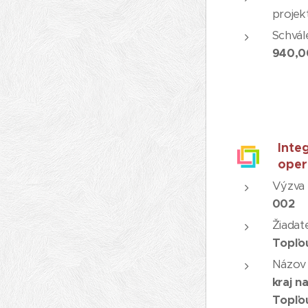
projek
Schvál
940,0
Inte
oper
Výzva 
002
Žiadate
Topľo
Názov 
kraj n
Topľo