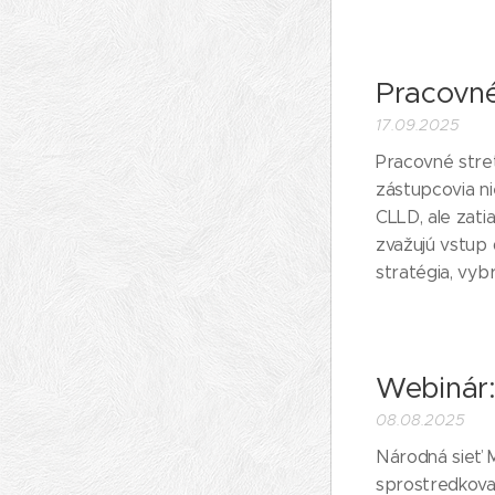
Pracovné
17.09.2025
Pracovné stret
zástupcovia ni
CLLD, ale zatia
zvažujú vstup 
stratégia, vybr
Webinár:
08.08.2025
Národná sieť 
sprostredkova