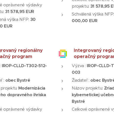
é oprávnené výdavky
projektu:
31 578,95 
tu:
31 578,95 EUR
Schválená výška NFP
ená výška NFP:
30
000,00 EUR
0 EUR
grovaný regionálny
Integrovaný regi
ačný program
operačný progr
:
IROP-CLLD-T302-512-
Výzva :
IROP-CLLD-T
003
ľ :
obec Bystré
Žiadateľ :
obec Bystr
 projektu
Modernizácia
Názov projektu
:
Zria
ho dopravného ihriska
kybernetickej učebn
Bystré
é oprávnené výdavky
Celkové oprávnené v