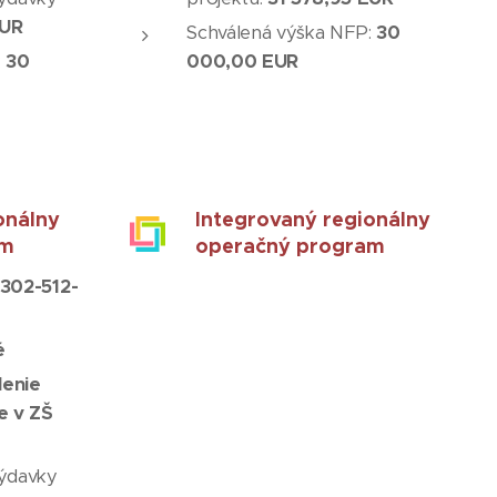
EUR
Schválená výška NFP:
30
:
30
000,00 EUR
onálny
Integrovaný regionálny
am
operačný program
302-512-
é
denie
e v ZŠ
ýdavky