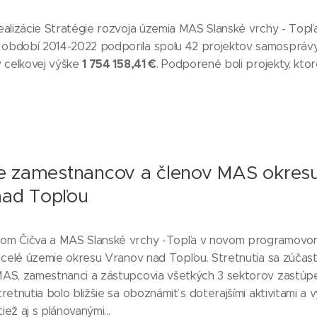
alizácie Stratégie rozvoja územia MAS Slanské vrchy - Topľ
bdobí 2014-2022 podporila spolu 42 projektov samospráv
1 754 158,41 €
v celkovej výške
. Podporené boli projekty, ktor
ie zamestnancov a členov MAS okres
nad Topľou
om Čičva a MAS Slanské vrchy -Topľa v novom programovo
 celé územie okresu Vranov nad Topľou. Stretnutia sa zúčastn
AS, zamestnanci a zástupcovia všetkých 3 sektorov zastúp
retnutia bolo bližšie sa oboznámiť s doterajšími aktivitami a 
ež aj s plánovanými...