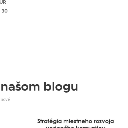
EUR
:
30
a našom blogu
e nové