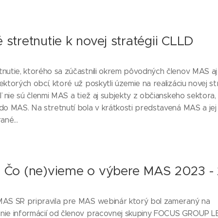
 stretnutie k novej stratégii CLLD
nutie, ktorého sa zúčastnili okrem pôvodných členov MAS aj
ektorých obcí, ktoré už poskytli územie na realizáciu novej st
ľ nie sú členmi MAS a tiež aj subjekty z občianskeho sektora, 
do MAS. Na stretnutí bola v krátkosti predstavená MAS a jej
ané...
 Čo (ne)vieme o výbere MAS 2023 -
MAS SR pripravila pre MAS webinár ktorý bol zameraný na
nie informácií od členov pracovnej skupiny FOCUS GROUP 