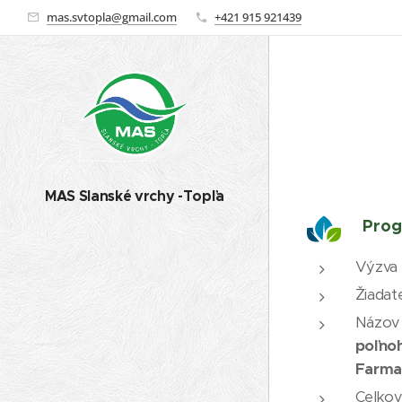
mas.svtopla@gmail.com
+421 915 921439
MAS Slanské vrchy -Topľa
Prog
Výzva 
Žiadate
Názov 
poľno
Farma 
Celkov