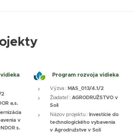
ojekty
vidieka
Program rozvoja vidieka
Výzva :
MAS_013/4.1/2
/2
Žiadateľ :
AGRODRUŽSTVO v
R a.s.
Soli
ernizácia
Názov projektu :
Investície do
avenia v
technologického vybavenia
ONDOR s.
v Agrodružstve v Soli