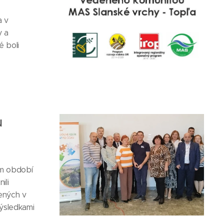
a v
y a
é boli
u
m období
ili
ených v
výsledkami