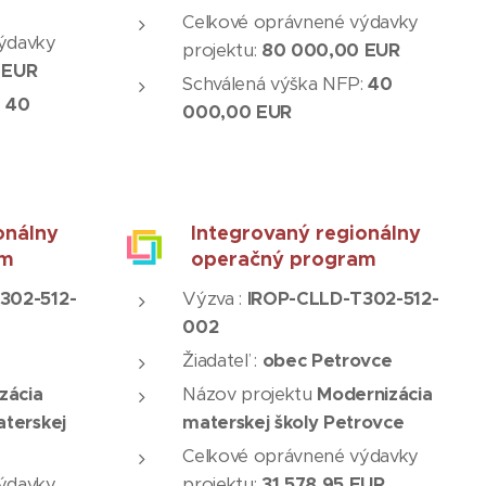
Celkové oprávnené výdavky
ýdavky
projektu:
80 000,00 EUR
 EUR
Schválená výška NFP:
40
:
40
000,00 EUR
onálny
Integrovaný regionálny
am
operačný program
302-512-
Výzva :
IROP-CLLD-T302-512-
002
Žiadateľ :
obec Petrovce
izácia
Názov projektu
Modernizácia
aterskej
materskej školy Petrovce
Celkové oprávnené výdavky
ýdavky
projektu:
31 578,95 EUR