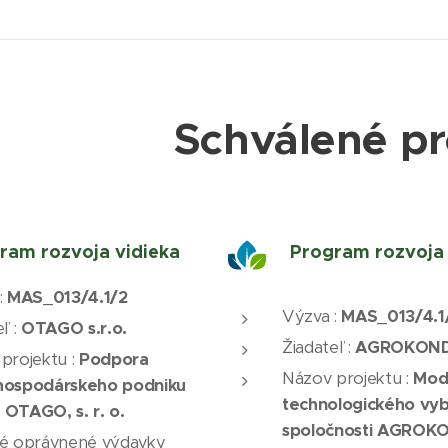
Schválené pr
ram rozvoja vidieka
Program rozvoja 
:
MAS_013/4.1/2
Výzva :
MAS_013/4.1
ľ :
OTAGO s.r.o.
Žiadateľ :
AGROKONDO
projektu :
Podpora
Názov projektu :
Mod
hospodárskeho podniku
technologického vyb
OTAGO, s. r. o.
spoločnosti AGROK
é oprávnené výdavky