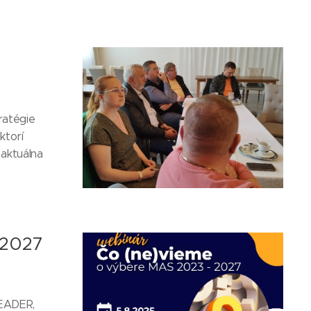
ratégie
ktorí
 aktuálna
 2027
LEADER,