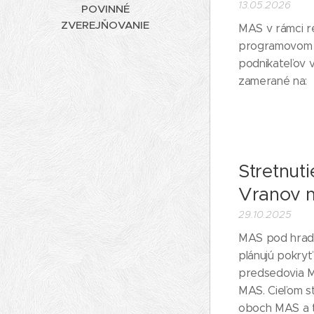
13.05.2026
POVINNÉ
ZVEREJŇOVANIE
MAS v rámci re
programovom o
podnikateľov 
zamerané na:
Stretnut
Vranov 
29.10.2025
MAS pod hrad
plánujú pokryť
predsedovia M
MAS. Cieľom st
oboch MAS a ti