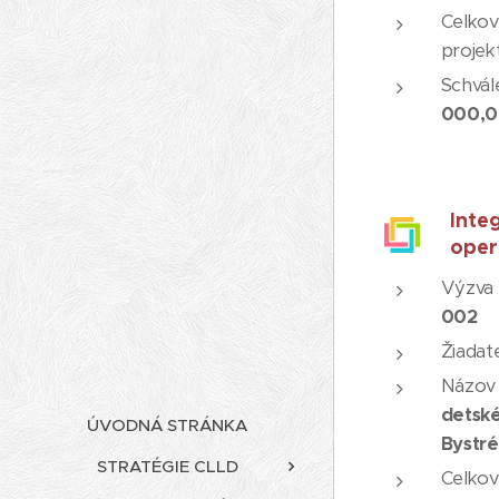
Celkov
projek
Schvál
000,0
Inte
oper
Výzva 
002
Žiadate
Názov
detské
ÚVODNÁ STRÁNKA
Bystré
STRATÉGIE CLLD
Celkov