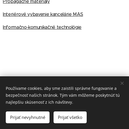
Propagačné materiály
Interiérové vybavenie kancelárie MAS
Informačno-komunikačné technológie
Používame cookies, aby sme zaistili správne fungovanie a
bezpečnosť našich stránok. Tým vám môžeme poskytnúť tú
najlepšiu skúsenosť z ich návštevy.
Prijať nevyhnutné
Prijať všetko
© MAS Slanské vrchy - Topľa
Cookies