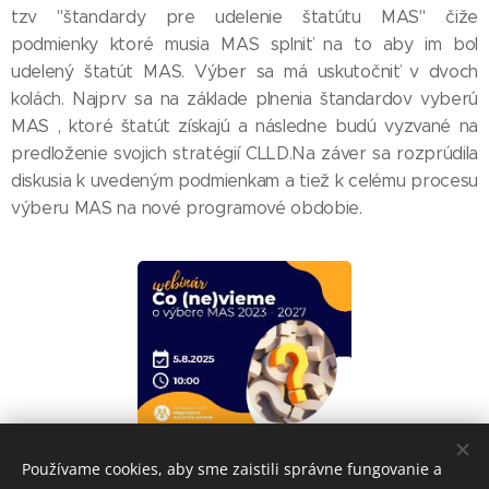
tzv "štandardy pre udelenie štatútu MAS" čiže
podmienky ktoré musia MAS splniť na to aby im bol
udelený štatút MAS. Výber sa má uskutočniť v dvoch
kolách. Najprv sa na základe plnenia štandardov vyberú
MAS , ktoré štatút získajú a následne budú vyzvané na
predloženie svojich stratégií CLLD.Na záver sa rozprúdila
diskusia k uvedeným podmienkam a tiež k celému procesu
výberu MAS na nové programové obdobie.
Používame cookies, aby sme zaistili správne fungovanie a
Share